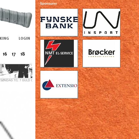
Sponsorer
SØNDAG 7/1: 7 GULD O..