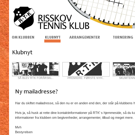
SÅ BLEV RTK FORÅRSKL..
PREMIERE: FØRSTE NYH..
SKUMTENNIS
Har du skiftet mailadresse, så den nu er en anden end den, der står på klubbens
Hvis ja, så husk at rette dine kontaktinformationer på RTK' s hjemmeside, så du 
informationer fra klubben om begivenheder, arrangementer, tilbud og meget mere.
Mvh
Bestyrelsen