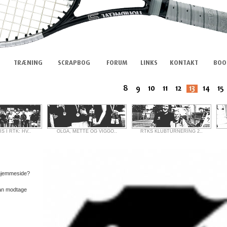
 I RTK: HV..
OLGA, METTE OG VIGGO..
RTKS KLUBTURNERING 2..
 hjemmeside?
kan modtage