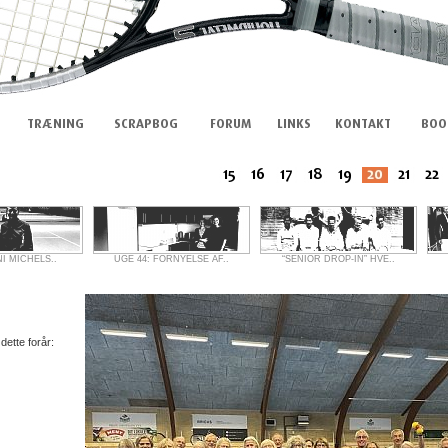
NI MICHELS..
UGE 44: FORNYELSE AF..
“SENIOR DROP-IN” HVE..
tte forår: