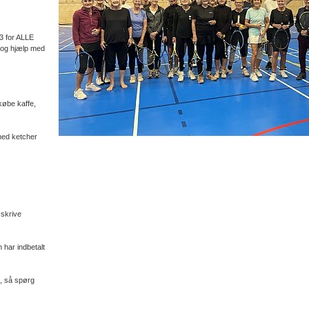
3 for ALLE
 og hjælp med
købe kaffe,
med ketcher
 skrive
har indbetalt
l, så spørg