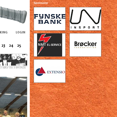
Sponsorer
3 SØLV OG 3 BRONZE T..