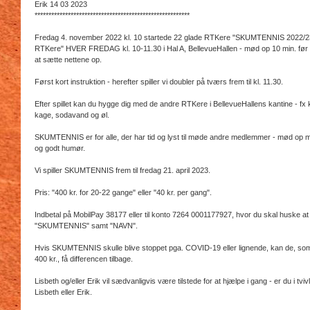
Erik 14 03 2023
********************************************************
Fredag 4. november 2022 kl. 10 startede 22 glade RTKere "SKUMTENNIS 2022/2
RTKere" HVER FREDAG kl. 10-11.30 i Hal A, BellevueHallen - mød op 10 min. før
at sætte nettene op.
Først kort instruktion - herefter spiller vi doubler på tværs frem til kl. 11.30.
Efter spillet kan du hygge dig med de andre RTKere i BellevueHallens kantine - fx 
kage, sodavand og øl.
SKUMTENNIS er for alle, der har tid og lyst til møde andre medlemmer - mød op 
og godt humør.
Vi spiller SKUMTENNIS frem til fredag 21. april 2023.
Pris: "400 kr. for 20-22 gange" eller "40 kr. per gang".
Indbetal på MobilPay 38177 eller til konto 7264 0001177927, hvor du skal huske at
"SKUMTENNIS" samt "NAVN".
Hvis SKUMTENNIS skulle blive stoppet pga. COVID-19 eller lignende, kan de, som 
400 kr., få differencen tilbage.
Lisbeth og/eller Erik vil sædvanligvis være tilstede for at hjælpe i gang - er du i tviv
Lisbeth eller Erik.