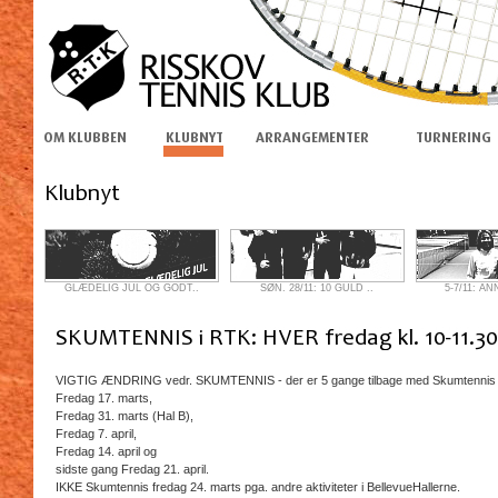
GLÆDELIG JUL OG GODT..
SØN. 28/11: 10 GULD ..
5-7/11: AN
VIGTIG ÆNDRING vedr. SKUMTENNIS - der er 5 gange tilbage med Skumtennis de
Fredag 17. marts,
Fredag 31. marts (Hal B),
Fredag 7. april,
Fredag 14. april og
sidste gang Fredag 21. april.
IKKE Skumtennis fredag 24. marts pga. andre aktiviteter i BellevueHallerne.