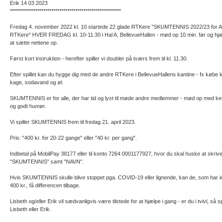
Erik 14 03 2023
********************************************************
Fredag 4. november 2022 kl. 10 startede 22 glade RTKere "SKUMTENNIS 2022/23 for 
RTKere" HVER FREDAG kl. 10-11.30 i Hal A, BellevueHallen - mød op 10 min. før og hj
at sætte nettene op.
Først kort instruktion - herefter spiller vi doubler på tværs frem til kl. 11.30.
Efter spillet kan du hygge dig med de andre RTKere i BellevueHallens kantine - fx købe k
kage, sodavand og øl.
SKUMTENNIS er for alle, der har tid og lyst til møde andre medlemmer - mød op med ke
og godt humør.
Vi spiller SKUMTENNIS frem til fredag 21. april 2023.
Pris: "400 kr. for 20-22 gange" eller "40 kr. per gang".
Indbetal på MobilPay 38177 eller til konto 7264 0001177927, hvor du skal huske at skriv
"SKUMTENNIS" samt "NAVN".
Hvis SKUMTENNIS skulle blive stoppet pga. COVID-19 eller lignende, kan de, som har in
400 kr., få differencen tilbage.
Lisbeth og/eller Erik vil sædvanligvis være tilstede for at hjælpe i gang - er du i tvivl, så 
Lisbeth eller Erik.