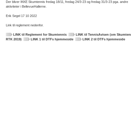
Der bliver IKKE Skumtennis fredag 18/11, fredag 24/3-23 og fredag 31/3-23 pga. andre
aktiviteter i BellevueHallerne.
Erik Segel 17 10 2022
Link til reglement nedenfor.
LINK til Reglement for Skumtennis
LINK til TennisAvisen (om Skumtenn
RTK 2019)
LINK 1 til DTFs hjemmeside
LINK 2 til DTFs hjemmeside