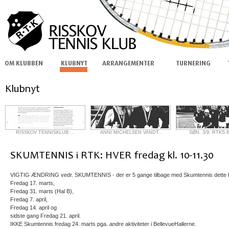
RISSKOV TENNISKLUB: ..
ANNI MICHELSEN VANDT..
SØN. 3/9: RTKS 6
VIGTIG ÆNDRING vedr. SKUMTENNIS - der er 5 gange tilbage med Skumtennis dette f
Fredag 17. marts,
Fredag 31. marts (Hal B),
Fredag 7. april,
Fredag 14. april og
sidste gang Fredag 21. april.
IKKE Skumtennis fredag 24. marts pga. andre aktiviteter i BellevueHallerne.