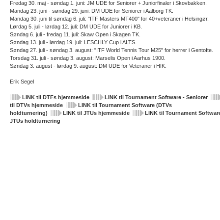
Fredag 30. maj - søndag 1. juni: JM UDE for Seniorer + Juniorfinaler i Skovbakken.
Mandag 23. juni - søndag 29. juni: DM UDE for Seniorer i Aalborg TK.
Mandag 30. juni til søndag 6. juli: "ITF Masters MT400" for 40+veteraner i Helsingør.
Lørdag 5. juli - lørdag 12. juli: DM UDE for Juniorer i KB.
Søndag 6. juli - fredag 11. juli: Skaw Open i Skagen TK.
Søndag 13. juli - lørdag 19. juli: LESCHLY Cup i ALTS.
Søndag 27. juli - søndag 3. august: "ITF World Tennis Tour M25" for herrer i Gentofte.
Torsdag 31. juli - søndag 3. august: Marselis Open i Aarhus 1900.
Søndag 3. august - lørdag 9. august: DM UDE for Veteraner i HIK.
Erik Segel
LINK til DTFs hjemmeside
LINK til Tournament Software - Seniorer
til DTVs hjemmeside
LINK til Tournament Software (DTVs
holdturnering)
LINK til JTUs hjemmeside
LINK til Tournament Software
JTUs holdturnering