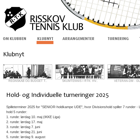
REGNSKAB OG BUDGET T..
SKUMTENNIS I RTK: HV..
VETERAN-DM - GU
Spilleterminer 2025 for "SENIOR-holdkampe UDE", hvor Divisionshold spiller 7 runder - 
hold 5 runder:
1. runde: lørdag 10. maj (IKKE Liga)
2. runde: lørdag 17. maj
3. runde: lørdag 7. juni
4. runde: lørdag 21. juni
5. runde: lørdag 9. august