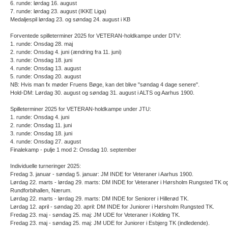
6. runde: lørdag 16. august
7. runde: lørdag 23. august (IKKE Liga)
Medaljespil lørdag 23. og søndag 24. august i KB
Forventede spilleterminer 2025 for VETERAN-holdkampe under DTV:
1. runde: Onsdag 28. maj
2. runde: Onsdag 4. juni (ændring fra 11. juni)
3. runde: Onsdag 18. juni
4. runde: Onsdag 13. august
5. runde: Onsdag 20. august
NB: Hvis man fx møder Fruens Bøge, kan det blive "søndag 4 dage senere".
Hold-DM: Lørdag 30. august og søndag 31. august i ALTS og Aarhus 1900.
Spilleterminer 2025 for VETERAN-holdkampe under JTU:
1. runde: Onsdag 4. juni
2. runde: Onsdag 11. juni
3. runde: Onsdag 18. juni
4. runde: Onsdag 27. august
Finalekamp - pulje 1 mod 2: Onsdag 10. september
Individuelle turneringer 2025:
Fredag 3. januar - søndag 5. januar: JM INDE for Veteraner i Aarhus 1900.
Lørdag 22. marts - lørdag 29. marts: DM INDE for Veteraner i Hørsholm Rungsted TK o
Rundforbihallen, Nærum.
Lørdag 22. marts - lørdag 29. marts: DM INDE for Seniorer i Hillerød TK.
Lørdag 12. april - søndag 20. april: DM INDE for Juniorer i Hørsholm Rungsted TK.
Fredag 23. maj - søndag 25. maj: JM UDE for Veteraner i Kolding TK.
Fredag 23. maj - søndag 25. maj: JM UDE for Juniorer i Esbjerg TK (indledende).