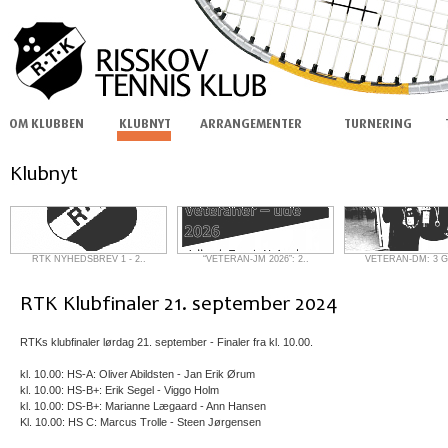
RTK NYHEDSBREV 1 - 2..
“VETERAN-JM 2026”: 2..
VETERAN-DM: 3 G
RTKs klubfinaler lørdag 21. september - Finaler fra kl. 10.00.
kl. 10.00: HS-A: Oliver Abildsten - Jan Erik Ørum
kl. 10.00: HS-B+: Erik Segel - Viggo Holm
kl. 10.00: DS-B+: Marianne Lægaard - Ann Hansen
Kl. 10.00: HS C: Marcus Trolle - Steen Jørgensen