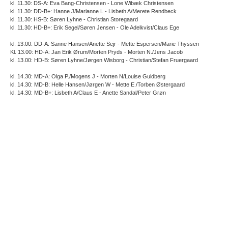
kl. 11.30: DS-A: Eva Bang-Christensen - Lone Wibæk Christensen
kl. 11.30: DD-B+: Hanne J/Marianne L - Lisbeth A/Merete Rendbeck
kl. 11.30: HS-B: Søren Lyhne - Christian Storegaard
kl. 11.30: HD-B+: Erik Segel/Søren Jensen - Ole Adelkvist/Claus Ege
kl. 13.00: DD-A: Sanne Hansen/Anette Sejr - Mette Espersen/Marie Thyssen
Kl. 13.00: HD-A: Jan Erik Ørum/Morten Pryds - Morten N./Jens Jacob
kl. 13.00: HD-B: Søren Lyhne/Jørgen Wisborg - Christian/Stefan Fruergaard
kl. 14.30: MD-A: Olga P./Mogens J - Morten N/Louise Guldberg
kl. 14.30: MD-B: Helle Hansen/Jørgen W - Mette E./Torben Østergaard
kl. 14.30: MD-B+: Lisbeth A/Claus E - Anette Sandal/Peter Grøn