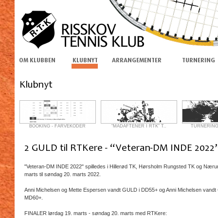
BOOKING - FARVEKODER
“MADAFTENER I RTK” T..
TURNERINGS
"Veteran-DM INDE 2022" spilledes i Hillerød TK, Hørsholm Rungsted TK og Næru
marts til søndag 20. marts 2022.
Anni Michelsen og Mette Espersen vandt GULD i DD55+ og Anni Michelsen vandt
MD60+.
FINALER lørdag 19. marts - søndag 20. marts med RTKere: