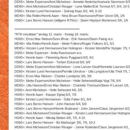
DD55+: Mette Espersen/Anni Michelsen - Annette Nederby/Isamarie Sørensen 6/3,
MD60+: Anni Michelsen/Christian Risager - Lene Møller/Erik Tormod 6/7, 6/4, 10-5
DS65+: Kirsten Lund Hermansen - Solveig Kaas 6/2, 4/6, 6-10
MD40+: Mia Reilev/Henrik Aaen - Nina Bruun Rasmussen/Peter Utzon 0/6, 1/6
HS60+: Lars Berno Hansen (tidligere RTKer) - Steen Høybye Mortensen 3/6, 1/6
********************************************************
"RTK-resultater" lørdag 12. marts - fredag 18. marts:
HD65+: Ernst Max Nielsen/Sven Ørnø - Erik Hansen/Steen Palvig w.o.
MD40+: Mia Reilev/Henrik Aaen - Mette Folkers/Rogier Folkers 6/1, 6/1
MD65+: Kirsten Lund Hermansen/Jan Holmgren - Kirsten Wendt/Per Nykjær 7/5, 
DS55+: Mette Espersen - Anita Rasmussen w.o.
HS40+: Henrik Aaen - Flemming Alves Puggaard 6/3, 6/1
HS60+: Lars Berno Hansen - Torben Eskerod 6/0, 6/0
DD55+: Mette Espersen/Anni Michelsen - Lone Larsen Glud/Henriette Laursen 6/2
DD60+: Kirsten Lund Hermansen/Pernille Uhrskov - Ulla Lyngskov/Ulla Theil 7/5, 3
HS65+: Ernst Max Nielsen - Charles Lundqvist 3/6, 3/6
DD55+: Mette Espersen/Anni Michelsen - Helle Sehested/Katja Vogt 7/6, 6/4
MD65+: Ulla Hansen/Ernst Max Nielsen - Charlotte Thomsen/Steen H Larsen 1/6, 
DS60+: Anni Michelsen - Helle Sehested 4/6, 2/6
HS45+: Henrik Aaen - Kasper Eghøj 6/3, 7/5
DS65+: Kirsten Lund Hermansen - Gitte Faber 6/1, 6/4
HS60+: Lars Berno Hansen - John Hansen 6/4, 6/0
HD60+: Lars Berno Hansen/Henrik Brabrand - John Jansen/Claus Jørgensen 6/2,
MD60+: Anni Michelsen/Christian Risager - Kirsten Lund Hermansen/Jan Holmgren
HS45+: Henrik Aaen - Nikolaj Sletten 0/6, 7/5, 4-10
HS60+: Lars Berno Hansen - Bo Marburger 3/6, 7/5, 10-2
MD60+: Anni Michelsen/Christian Risager - Janne Rylander/Claus Jørgensen 6/1, 