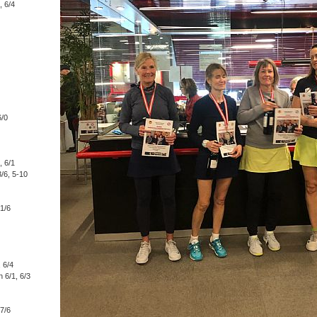
 6/4
6/0
, 6/1
/6, 5-10
1/6
 6/4
 6/1, 6/3
7/6