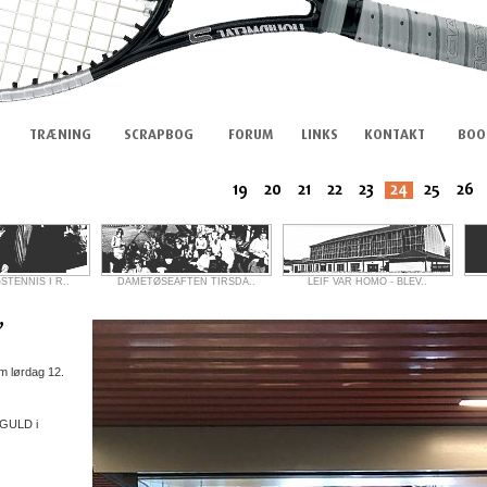
TENNIS I R..
DAMETØSEAFTEN TIRSDA..
LEIF VAR HOMO - BLEV..
m lørdag 12.
 GULD i