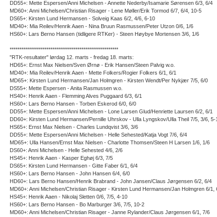
DD55+: Mette Espersen/Anni Michelsen - Annette Nederby/Isamarie Sørensen 6/3, 6/4
MD60+: Anni Michelsen/Christian Risager - Lene Møller/Erik Tormod 6/7, 6/4, 10-5
DS65+: Kirsten Lund Hermansen - Solveig Kaas 6/2, 4/6, 6-10
MD40+: Mia Reilev/Henrik Aaen - Nina Bruun Rasmussen/Peter Utzon 0/6, 1/6
HS60+: Lars Berno Hansen (tidligere RTKer) - Steen Høybye Mortensen 3/6, 1/6
********************************************************
"RTK-resultater" lørdag 12. marts - fredag 18. marts:
HD65+: Ernst Max Nielsen/Sven Ørnø - Erik Hansen/Steen Palvig w.o.
MD40+: Mia Reilev/Henrik Aaen - Mette Folkers/Rogier Folkers 6/1, 6/1
MD65+: Kirsten Lund Hermansen/Jan Holmgren - Kirsten Wendt/Per Nykjær 7/5, 6/0
DS55+: Mette Espersen - Anita Rasmussen w.o.
HS40+: Henrik Aaen - Flemming Alves Puggaard 6/3, 6/1
HS60+: Lars Berno Hansen - Torben Eskerod 6/0, 6/0
DD55+: Mette Espersen/Anni Michelsen - Lone Larsen Glud/Henriette Laursen 6/2, 6/1
DD60+: Kirsten Lund Hermansen/Pernille Uhrskov - Ulla Lyngskov/Ulla Theil 7/5, 3/6, 5-
HS65+: Ernst Max Nielsen - Charles Lundqvist 3/6, 3/6
DD55+: Mette Espersen/Anni Michelsen - Helle Sehested/Katja Vogt 7/6, 6/4
MD65+: Ulla Hansen/Ernst Max Nielsen - Charlotte Thomsen/Steen H Larsen 1/6, 1/6
DS60+: Anni Michelsen - Helle Sehested 4/6, 2/6
HS45+: Henrik Aaen - Kasper Eghøj 6/3, 7/5
DS65+: Kirsten Lund Hermansen - Gitte Faber 6/1, 6/4
HS60+: Lars Berno Hansen - John Hansen 6/4, 6/0
HD60+: Lars Berno Hansen/Henrik Brabrand - John Jansen/Claus Jørgensen 6/2, 6/4
MD60+: Anni Michelsen/Christian Risager - Kirsten Lund Hermansen/Jan Holmgren 6/1, 
HS45+: Henrik Aaen - Nikolaj Sletten 0/6, 7/5, 4-10
HS60+: Lars Berno Hansen - Bo Marburger 3/6, 7/5, 10-2
MD60+: Anni Michelsen/Christian Risager - Janne Rylander/Claus Jørgensen 6/1, 7/6