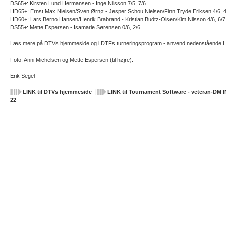
DS65+: Kirsten Lund Hermansen - Inge Nilsson 7/5, 7/6
HD65+: Ernst Max Nielsen/Sven Ørnø - Jesper Schou Nielsen/Finn Tryde Eriksen 4/6, 4
HD60+: Lars Berno Hansen/Henrik Brabrand - Kristian Budtz-Olsen/Kim Nilsson 4/6, 6/7
DS55+: Mette Espersen - Isamarie Sørensen 0/6, 2/6
Læs mere på DTVs hjemmeside og i DTFs turneringsprogram - anvend nedenstående LI
Foto: Anni Michelsen og Mette Espersen (til højre).
Erik Segel
LINK til DTVs hjemmeside
LINK til Tournament Software - veteran-DM 
22