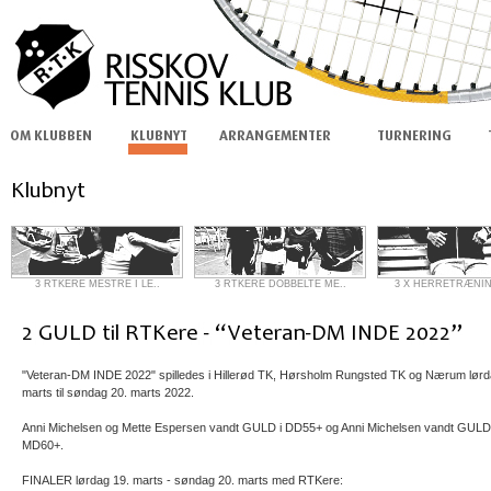
3 RTKERE MESTRE I LE..
3 RTKERE DOBBELTE ME..
3 X HERRETRÆNIN
"Veteran-DM INDE 2022" spilledes i Hillerød TK, Hørsholm Rungsted TK og Nærum lørd
marts til søndag 20. marts 2022.
Anni Michelsen og Mette Espersen vandt GULD i DD55+ og Anni Michelsen vandt GULD 
MD60+.
FINALER lørdag 19. marts - søndag 20. marts med RTKere: