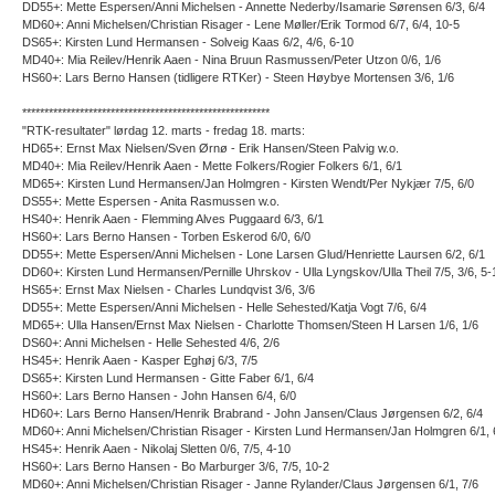
DD55+: Mette Espersen/Anni Michelsen - Annette Nederby/Isamarie Sørensen 6/3, 6/4
MD60+: Anni Michelsen/Christian Risager - Lene Møller/Erik Tormod 6/7, 6/4, 10-5
DS65+: Kirsten Lund Hermansen - Solveig Kaas 6/2, 4/6, 6-10
MD40+: Mia Reilev/Henrik Aaen - Nina Bruun Rasmussen/Peter Utzon 0/6, 1/6
HS60+: Lars Berno Hansen (tidligere RTKer) - Steen Høybye Mortensen 3/6, 1/6
********************************************************
"RTK-resultater" lørdag 12. marts - fredag 18. marts:
HD65+: Ernst Max Nielsen/Sven Ørnø - Erik Hansen/Steen Palvig w.o.
MD40+: Mia Reilev/Henrik Aaen - Mette Folkers/Rogier Folkers 6/1, 6/1
MD65+: Kirsten Lund Hermansen/Jan Holmgren - Kirsten Wendt/Per Nykjær 7/5, 6/0
DS55+: Mette Espersen - Anita Rasmussen w.o.
HS40+: Henrik Aaen - Flemming Alves Puggaard 6/3, 6/1
HS60+: Lars Berno Hansen - Torben Eskerod 6/0, 6/0
DD55+: Mette Espersen/Anni Michelsen - Lone Larsen Glud/Henriette Laursen 6/2, 6/1
DD60+: Kirsten Lund Hermansen/Pernille Uhrskov - Ulla Lyngskov/Ulla Theil 7/5, 3/6, 5-
HS65+: Ernst Max Nielsen - Charles Lundqvist 3/6, 3/6
DD55+: Mette Espersen/Anni Michelsen - Helle Sehested/Katja Vogt 7/6, 6/4
MD65+: Ulla Hansen/Ernst Max Nielsen - Charlotte Thomsen/Steen H Larsen 1/6, 1/6
DS60+: Anni Michelsen - Helle Sehested 4/6, 2/6
HS45+: Henrik Aaen - Kasper Eghøj 6/3, 7/5
DS65+: Kirsten Lund Hermansen - Gitte Faber 6/1, 6/4
HS60+: Lars Berno Hansen - John Hansen 6/4, 6/0
HD60+: Lars Berno Hansen/Henrik Brabrand - John Jansen/Claus Jørgensen 6/2, 6/4
MD60+: Anni Michelsen/Christian Risager - Kirsten Lund Hermansen/Jan Holmgren 6/1, 
HS45+: Henrik Aaen - Nikolaj Sletten 0/6, 7/5, 4-10
HS60+: Lars Berno Hansen - Bo Marburger 3/6, 7/5, 10-2
MD60+: Anni Michelsen/Christian Risager - Janne Rylander/Claus Jørgensen 6/1, 7/6