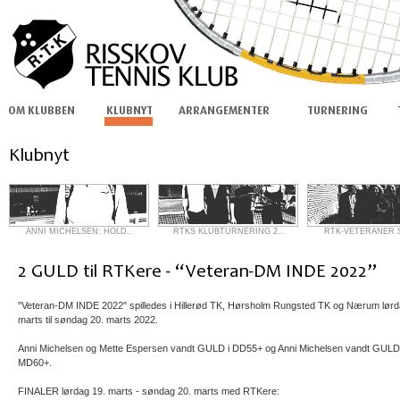
ANNI MICHELSEN: HOLD..
RTKS KLUBTURNERING 2..
RTK-VETERANER S
"Veteran-DM INDE 2022" spilledes i Hillerød TK, Hørsholm Rungsted TK og Nærum lørd
marts til søndag 20. marts 2022.
Anni Michelsen og Mette Espersen vandt GULD i DD55+ og Anni Michelsen vandt GULD 
MD60+.
FINALER lørdag 19. marts - søndag 20. marts med RTKere: