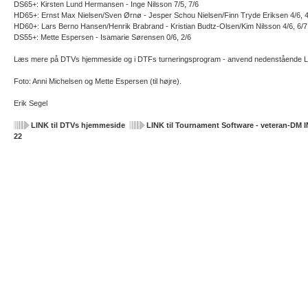
DS65+: Kirsten Lund Hermansen - Inge Nilsson 7/5, 7/6
HD65+: Ernst Max Nielsen/Sven Ørnø - Jesper Schou Nielsen/Finn Tryde Eriksen 4/6, 4
HD60+: Lars Berno Hansen/Henrik Brabrand - Kristian Budtz-Olsen/Kim Nilsson 4/6, 6/7
DS55+: Mette Espersen - Isamarie Sørensen 0/6, 2/6
Læs mere på DTVs hjemmeside og i DTFs turneringsprogram - anvend nedenstående LI
Foto: Anni Michelsen og Mette Espersen (til højre).
Erik Segel
LINK til DTVs hjemmeside
LINK til Tournament Software - veteran-DM 
22