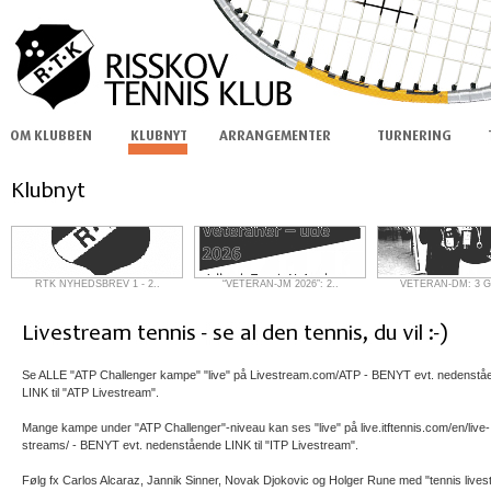
RTK NYHEDSBREV 1 - 2..
“VETERAN-JM 2026”: 2..
VETERAN-DM: 3 G
Se ALLE "ATP Challenger kampe" "live" på Livestream.com/ATP - BENYT evt. nedenstå
LINK til "ATP Livestream".
Mange kampe under "ATP Challenger"-niveau kan ses "live" på live.itftennis.com/en/live-
streams/ - BENYT evt. nedenstående LINK til "ITP Livestream".
Følg fx Carlos Alcaraz, Jannik Sinner, Novak Djokovic og Holger Rune med "tennis live