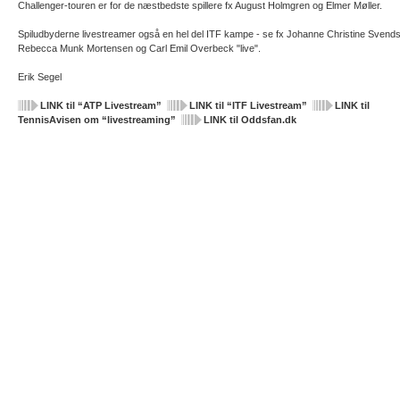
Challenger-touren er for de næstbedste spillere fx August Holmgren og Elmer Møller.
Spiludbyderne livestreamer også en hel del ITF kampe - se fx Johanne Christine Svend
Rebecca Munk Mortensen og Carl Emil Overbeck "live".
Erik Segel
LINK til “ATP Livestream”
LINK til “ITF Livestream”
LINK til
TennisAvisen om “livestreaming”
LINK til Oddsfan.dk