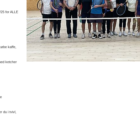
25 for ALLE
købe kaffe,
med ketcher
ve
 du i tvivl,