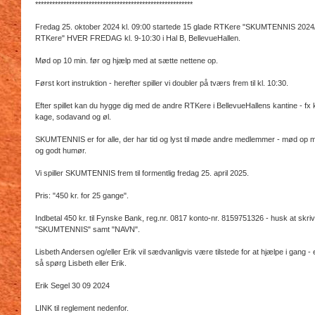
********************************************************
Fredag 25. oktober 2024 kl. 09:00 startede 15 glade RTKere "SKUMTENNIS 2024/
RTKere" HVER FREDAG kl. 9-10:30 i Hal B, BellevueHallen.
Mød op 10 min. før og hjælp med at sætte nettene op.
Først kort instruktion - herefter spiller vi doubler på tværs frem til kl. 10:30.
Efter spillet kan du hygge dig med de andre RTKere i BellevueHallens kantine - fx 
kage, sodavand og øl.
SKUMTENNIS er for alle, der har tid og lyst til møde andre medlemmer - mød op 
og godt humør.
Vi spiller SKUMTENNIS frem til formentlig fredag 25. april 2025.
Pris: "450 kr. for 25 gange".
Indbetal 450 kr. til Fynske Bank, reg.nr. 0817 konto-nr. 8159751326 - husk at skri
"SKUMTENNIS" samt "NAVN".
Lisbeth Andersen og/eller Erik vil sædvanligvis være tilstede for at hjælpe i gang - er
så spørg Lisbeth eller Erik.
Erik Segel 30 09 2024
LINK til reglement nedenfor.