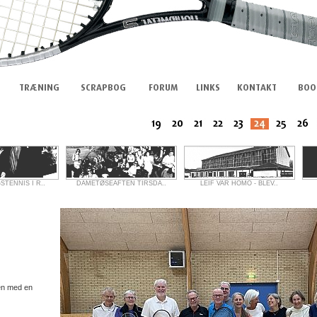
TENNIS I R..
DAMETØSEAFTEN TIRSDA..
LEIF VAR HOMO - BLEV..
en med en