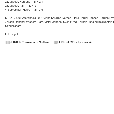
21. august: Horsens - RTK 2-4
28. august: RTK - Ry 4-2
4. september: Hasle - RTK 0-6
RTKs 55/60+Veteranhold 2024: Anne Karoline Iversen, Helle Herdel Hansen, Jørgen Hv
Jørgen Dencker Wisborg, Lars Vinter-Jensen, Sven Ørnø, Torben Lund og holdkaptajn 
Søndergaard.
Erik Segel
LINK til Tournament Software
LINK til RTKs hjemmeside