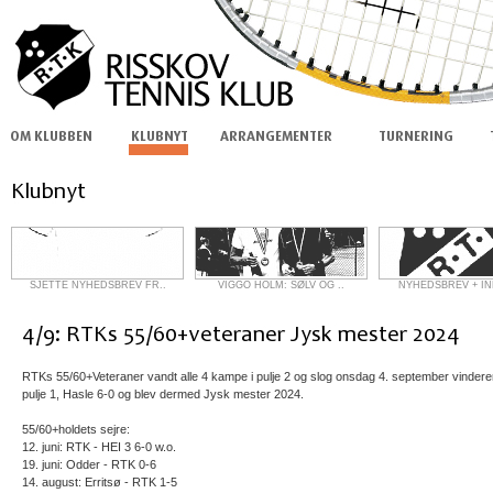
SJETTE NYHEDSBREV FR..
VIGGO HOLM: SØLV OG ..
NYHEDSBREV + IN
RTKs 55/60+Veteraner vandt alle 4 kampe i pulje 2 og slog onsdag 4. september vindere
pulje 1, Hasle 6-0 og blev dermed Jysk mester 2024.
55/60+holdets sejre:
12. juni: RTK - HEI 3 6-0 w.o.
19. juni: Odder - RTK 0-6
14. august: Erritsø - RTK 1-5