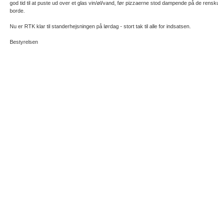
god tid til at puste ud over et glas vin/øl/vand, før pizzaerne stod dampende på de rens
borde.
Nu er RTK klar til standerhejsningen på lørdag - stort tak til alle for indsatsen.
Bestyrelsen