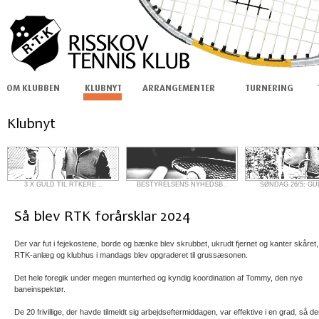
3 X GULD TIL RTKERE ..
BESTYRELSENS NYHEDSB..
SØNDAG 26/5: GU
Der var fut i fejekostene, borde og bænke blev skrubbet, ukrudt fjernet og kanter skåret,
RTK-anlæg og klubhus i mandags blev opgraderet til grussæsonen.
Det hele foregik under megen munterhed og kyndig koordination af Tommy, den nye
baneinspektør.
De 20 frivillige, der havde tilmeldt sig arbejdseftermiddagen, var effektive i en grad, så de