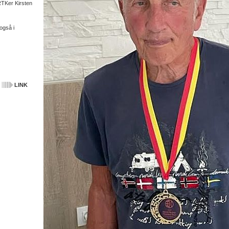
RTKer Kirsten
også i
LINK