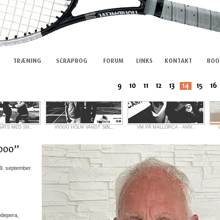
ATS MED SN..
VIGGO HOLM VANDT SØL..
VM PÅ MALLORCA - ANN..
9. september
pdepera,