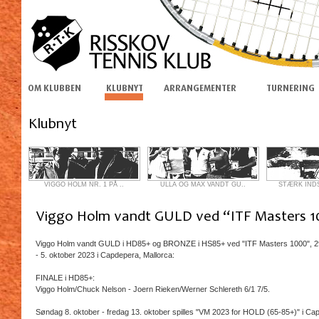
VIGGO HOLM NR. 1 PÅ ..
ULLA OG MAX VANDT GU..
STÆRK INDS
Viggo Holm vandt GULD i HD85+ og BRONZE i HS85+ ved "ITF Masters 1000", 2
- 5. oktober 2023 i Capdepera, Mallorca:
FINALE i HD85+:
Viggo Holm/Chuck Nelson - Joern Rieken/Werner Schlereth 6/1 7/5.
Søndag 8. oktober - fredag 13. oktober spilles "VM 2023 for HOLD (65-85+)" i Ca